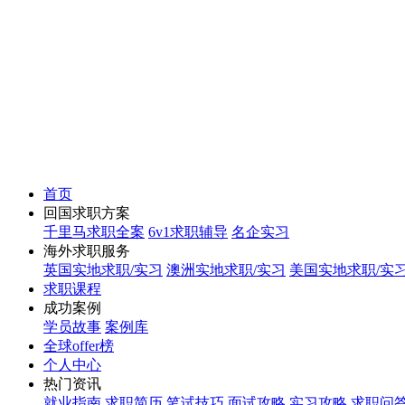
首页
回国求职方案
千里马求职全案
6v1求职辅导
名企实习
海外求职服务
英国实地求职/实习
澳洲实地求职/实习
美国实地求职/实
求职课程
成功案例
学员故事
案例库
全球offer榜
个人中心
热门资讯
就业指南
求职简历
笔试技巧
面试攻略
实习攻略
求职问