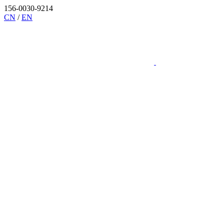
156-0030-9214
CN
/
EN