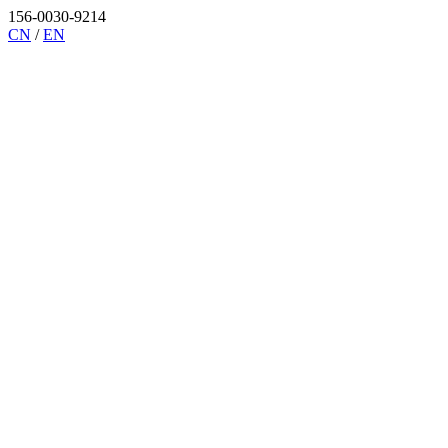
156-0030-9214
CN
/
EN