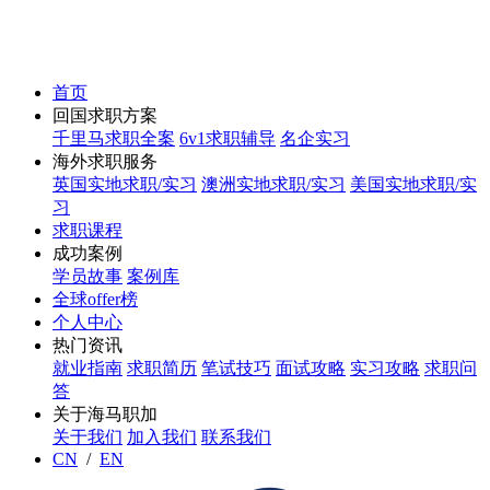
首页
回国求职方案
千里马求职全案
6v1求职辅导
名企实习
海外求职服务
英国实地求职/实习
澳洲实地求职/实习
美国实地求职/实
习
求职课程
成功案例
学员故事
案例库
全球offer榜
个人中心
热门资讯
就业指南
求职简历
笔试技巧
面试攻略
实习攻略
求职问
答
关于海马职加
关于我们
加入我们
联系我们
CN
/
EN