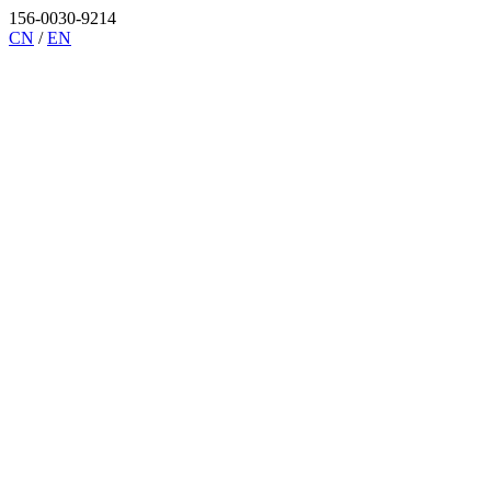
156-0030-9214
CN
/
EN