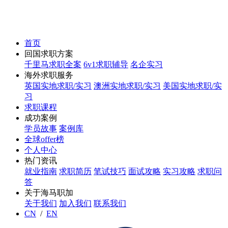
首页
回国求职方案
千里马求职全案
6v1求职辅导
名企实习
海外求职服务
英国实地求职/实习
澳洲实地求职/实习
美国实地求职/实
习
求职课程
成功案例
学员故事
案例库
全球offer榜
个人中心
热门资讯
就业指南
求职简历
笔试技巧
面试攻略
实习攻略
求职问
答
关于海马职加
关于我们
加入我们
联系我们
CN
/
EN