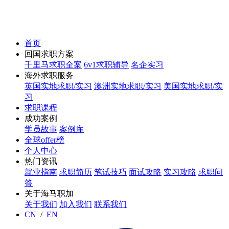
首页
回国求职方案
千里马求职全案
6v1求职辅导
名企实习
海外求职服务
英国实地求职/实习
澳洲实地求职/实习
美国实地求职/实
习
求职课程
成功案例
学员故事
案例库
全球offer榜
个人中心
热门资讯
就业指南
求职简历
笔试技巧
面试攻略
实习攻略
求职问
答
关于海马职加
关于我们
加入我们
联系我们
CN
/
EN