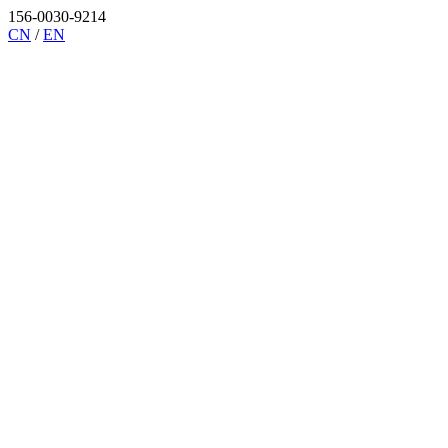
156-0030-9214
CN
/
EN