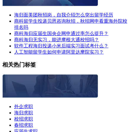
海归面美团秋招岗，自我介绍怎么突出留学经历
商科留学生投递贝恩咨询秋招，秋招网申看重海外院校
排名吗
商科海归应届生国央企网申通过率怎么提升？
商科海归无实习，能进摩根大通校招吗？
软件工程海归投递小米后端实习面试考什么？
人工智能留学生如何申请阿里达摩院实习？
相关热门标签
外企求职
海归求职
校招求职
春招求职
应届生求职