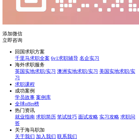
添加微信
立即咨询
回国求职方案
千里马求职全案
6v1求职辅导
名企实习
海外求职服务
英国实地求职/实习
澳洲实地求职/实习
美国实地求职/实
习
求职课程
成功案例
学员故事
案例库
全球offer榜
热门资讯
就业指南
求职简历
笔试技巧
面试攻略
实习攻略
求职问
答
关于海马职加
关于我们
加入我们
联系我们