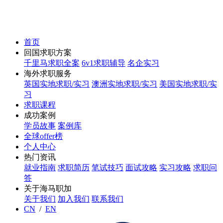
首页
回国求职方案
千里马求职全案
6v1求职辅导
名企实习
海外求职服务
英国实地求职/实习
澳洲实地求职/实习
美国实地求职/实
习
求职课程
成功案例
学员故事
案例库
全球offer榜
个人中心
热门资讯
就业指南
求职简历
笔试技巧
面试攻略
实习攻略
求职问
答
关于海马职加
关于我们
加入我们
联系我们
CN
/
EN