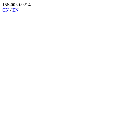
156-0030-9214
CN
/
EN