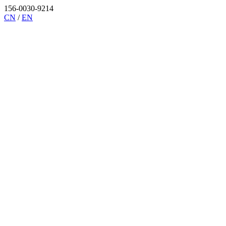
156-0030-9214
CN
/
EN