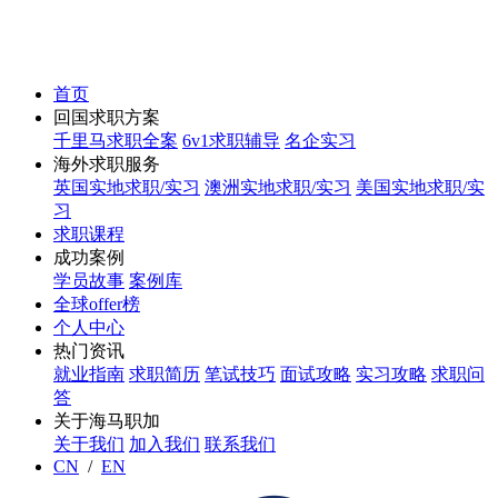
首页
回国求职方案
千里马求职全案
6v1求职辅导
名企实习
海外求职服务
英国实地求职/实习
澳洲实地求职/实习
美国实地求职/实
习
求职课程
成功案例
学员故事
案例库
全球offer榜
个人中心
热门资讯
就业指南
求职简历
笔试技巧
面试攻略
实习攻略
求职问
答
关于海马职加
关于我们
加入我们
联系我们
CN
/
EN