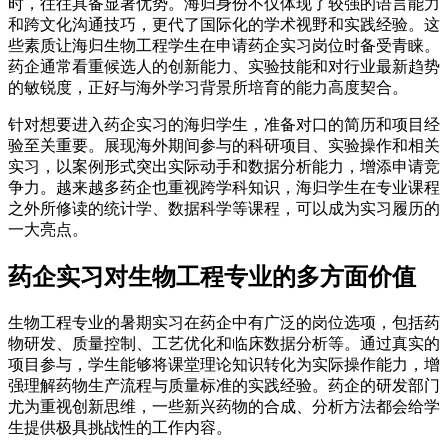
时，往往具备显著优势。海归身份不仅体现了较强的语言能力
和跨文化沟通技巧，更代了国际化的学术视野和实践经验。这
些素质让海归生物工程学生在申请药企实习岗位时备受青睐。
药企通常看重候选人的创新能力、实验技能和对行业最新趋势
的敏锐度，正好与海外学习背景所培育的能力高度契合。
针对想要进入药企实习的海归学生，准备对口的简历和项目经
验至关重要。展现海外期间参与的科研项目、实验操作和相关
实习，以案例形式突出实际动手和数据分析能力，增添申请竞
争力。越来越多药企也重视跨学科知识，海归学生在专业课程
之外所修读的统计学、数据科学等课程，可以成为实习履历的
一大亮点。
药企实习对生物工程专业的多方面价值
生物工程专业的暑期实习在药企中有广泛的岗位选项，包括药
物研发、质量控制、工艺优化和临床数据分析等。通过真实的
项目参与，学生能够将课堂理论知识转化为实际操作能力，增
强理解药物生产流程与质量标准的实践经验。药企的研发部门
尤为重视创新思维，一些新兴药物的合成、分析方法都会给学
生提供极具挑战性的工作内容。