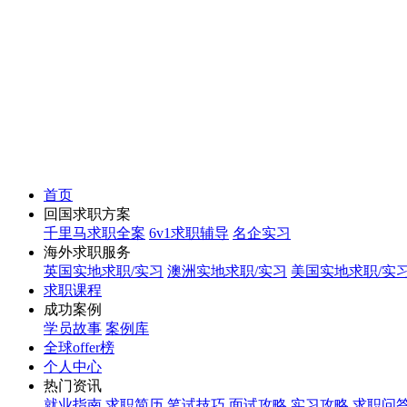
首页
回国求职方案
千里马求职全案
6v1求职辅导
名企实习
海外求职服务
英国实地求职/实习
澳洲实地求职/实习
美国实地求职/实
求职课程
成功案例
学员故事
案例库
全球offer榜
个人中心
热门资讯
就业指南
求职简历
笔试技巧
面试攻略
实习攻略
求职问