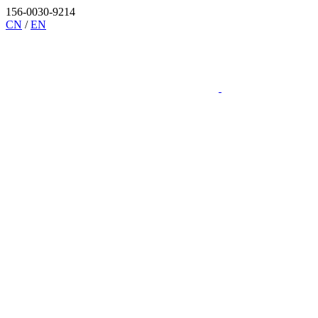
156-0030-9214
CN
/
EN