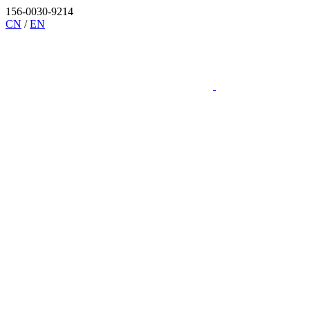
156-0030-9214
CN
/
EN