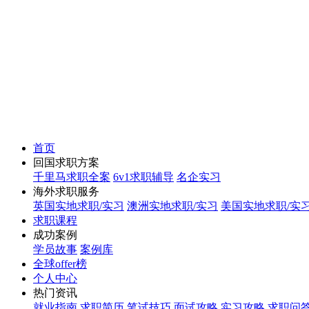
首页
回国求职方案
千里马求职全案
6v1求职辅导
名企实习
海外求职服务
英国实地求职/实习
澳洲实地求职/实习
美国实地求职/实
求职课程
成功案例
学员故事
案例库
全球offer榜
个人中心
热门资讯
就业指南
求职简历
笔试技巧
面试攻略
实习攻略
求职问