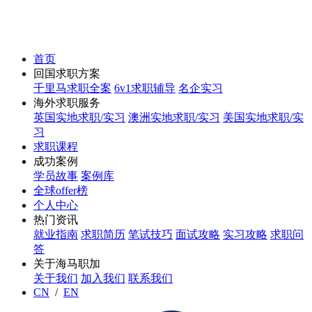
首页
回国求职方案
千里马求职全案
6v1求职辅导
名企实习
海外求职服务
英国实地求职/实习
澳洲实地求职/实习
美国实地求职/实
习
求职课程
成功案例
学员故事
案例库
全球offer榜
个人中心
热门资讯
就业指南
求职简历
笔试技巧
面试攻略
实习攻略
求职问
答
关于海马职加
关于我们
加入我们
联系我们
CN
/
EN