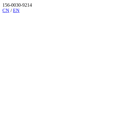
156-0030-9214
CN
/
EN