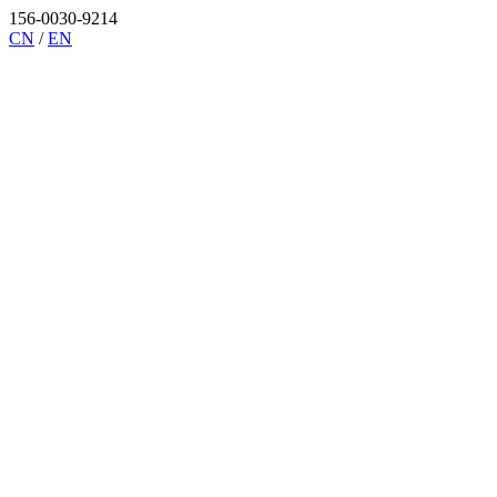
156-0030-9214
CN
/
EN