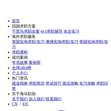
首页
回国求职方案
千里马求职全案
6v1求职辅导
名企实习
海外求职服务
英国实地求职/实习
澳洲实地求职/实习
美国实地求职/实
习
求职课程
成功案例
学员故事
案例库
全球offer榜
个人中心
热门资讯
就业指南
求职简历
笔试技巧
面试攻略
实习攻略
求职问
答
关于海马职加
关于我们
加入我们
联系我们
CN
/
EN