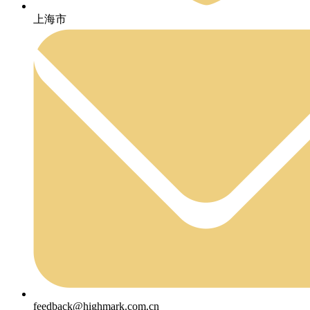
上海市
feedback@highmark.com.cn