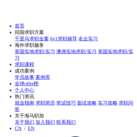
首页
回国求职方案
千里马求职全案
6v1求职辅导
名企实习
海外求职服务
英国实地求职/实习
澳洲实地求职/实习
美国实地求职/实
习
求职课程
成功案例
学员故事
案例库
全球offer榜
个人中心
热门资讯
就业指南
求职简历
笔试技巧
面试攻略
实习攻略
求职问
答
关于海马职加
关于我们
加入我们
联系我们
CN
/
EN