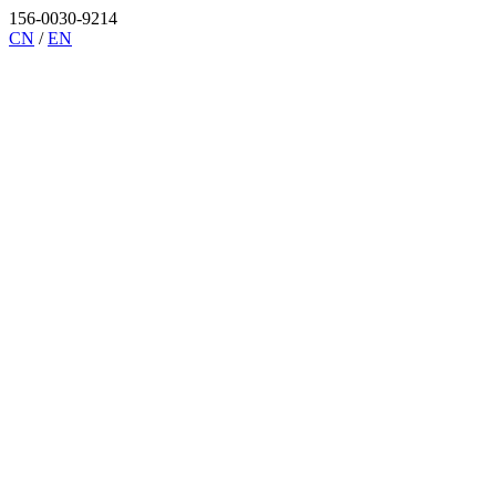
156-0030-9214
CN
/
EN