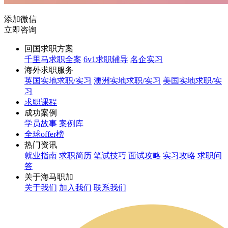
添加微信
立即咨询
回国求职方案
千里马求职全案
6v1求职辅导
名企实习
海外求职服务
英国实地求职/实习
澳洲实地求职/实习
美国实地求职/实
习
求职课程
成功案例
学员故事
案例库
全球offer榜
热门资讯
就业指南
求职简历
笔试技巧
面试攻略
实习攻略
求职问
答
关于海马职加
关于我们
加入我们
联系我们