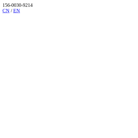
156-0030-9214
CN
/
EN