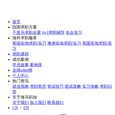
首页
回国求职方案
千里马求职全案
6v1求职辅导
名企实习
海外求职服务
英国实地求职/实习
澳洲实地求职/实习
美国实地求职/实
习
求职课程
成功案例
学员故事
案例库
全球offer榜
个人中心
热门资讯
就业指南
求职简历
笔试技巧
面试攻略
实习攻略
求职问
答
关于海马职加
关于我们
加入我们
联系我们
CN
/
EN