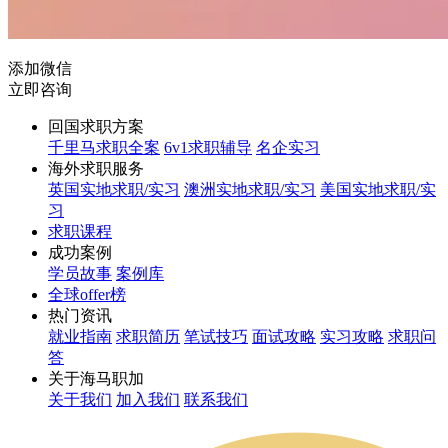
添加微信
立即咨询
回国求职方案
千里马求职全案
6v1求职辅导
名企实习
海外求职服务
英国实地求职/实习
澳洲实地求职/实习
美国实地求职/实
习
求职课程
成功案例
学员故事
案例库
全球offer榜
热门资讯
就业指南
求职简历
笔试技巧
面试攻略
实习攻略
求职问
答
关于海马职加
关于我们
加入我们
联系我们