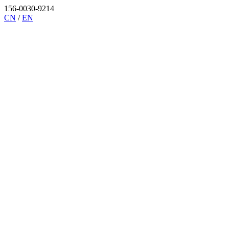
156-0030-9214
CN
/
EN