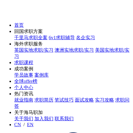
首页
回国求职方案
千里马求职全案
6v1求职辅导
名企实习
海外求职服务
英国实地求职/实习
澳洲实地求职/实习
美国实地求职/实
习
求职课程
成功案例
学员故事
案例库
全球offer榜
个人中心
热门资讯
就业指南
求职简历
笔试技巧
面试攻略
实习攻略
求职问
答
关于海马职加
关于我们
加入我们
联系我们
CN
/
EN