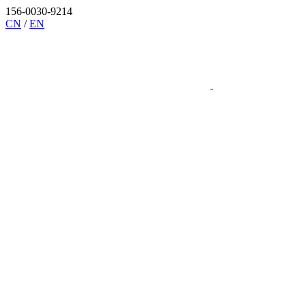
156-0030-9214
CN
/
EN