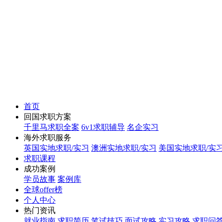
首页
回国求职方案
千里马求职全案
6v1求职辅导
名企实习
海外求职服务
英国实地求职/实习
澳洲实地求职/实习
美国实地求职/实
求职课程
成功案例
学员故事
案例库
全球offer榜
个人中心
热门资讯
就业指南
求职简历
笔试技巧
面试攻略
实习攻略
求职问