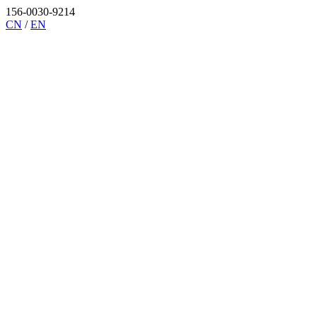
156-0030-9214
CN
/
EN