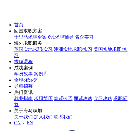
首页
回国求职方案
千里马求职全案
6v1求职辅导
名企实习
海外求职服务
英国实地求职/实习
澳洲实地求职/实习
美国实地求职/实
习
求职课程
成功案例
学员故事
案例库
全球offer榜
导师招募
热门资讯
就业指南
求职简历
笔试技巧
面试攻略
实习攻略
求职问
答
关于海马职加
关于我们
加入我们
联系我们
CN
/
EN