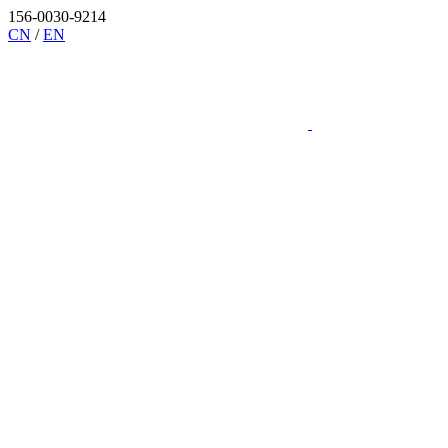
156-0030-9214
CN
/
EN