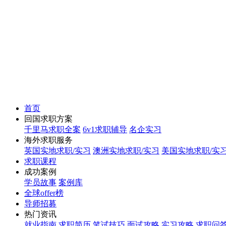
首页
回国求职方案
千里马求职全案
6v1求职辅导
名企实习
海外求职服务
英国实地求职/实习
澳洲实地求职/实习
美国实地求职/实
求职课程
成功案例
学员故事
案例库
全球offer榜
导师招募
热门资讯
就业指南
求职简历
笔试技巧
面试攻略
实习攻略
求职问