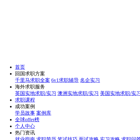
首页
回国求职方案
千里马求职全案
6v1求职辅导
名企实习
海外求职服务
英国实地求职/实习
澳洲实地求职/实习
美国实地求职/实
求职课程
成功案例
学员故事
案例库
全球offer榜
个人中心
热门资讯
就业指南
求职简历
笔试技巧
面试攻略
实习攻略
求职问