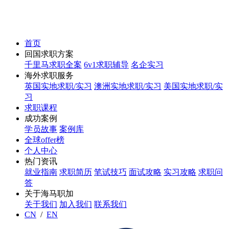
首页
回国求职方案
千里马求职全案
6v1求职辅导
名企实习
海外求职服务
英国实地求职/实习
澳洲实地求职/实习
美国实地求职/实
习
求职课程
成功案例
学员故事
案例库
全球offer榜
个人中心
热门资讯
就业指南
求职简历
笔试技巧
面试攻略
实习攻略
求职问
答
关于海马职加
关于我们
加入我们
联系我们
CN
/
EN