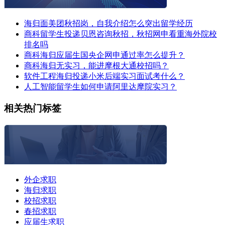
海归面美团秋招岗，自我介绍怎么突出留学经历
商科留学生投递贝恩咨询秋招，秋招网申看重海外院校
排名吗
商科海归应届生国央企网申通过率怎么提升？
商科海归无实习，能进摩根大通校招吗？
软件工程海归投递小米后端实习面试考什么？
人工智能留学生如何申请阿里达摩院实习？
相关热门标签
外企求职
海归求职
校招求职
春招求职
应届生求职