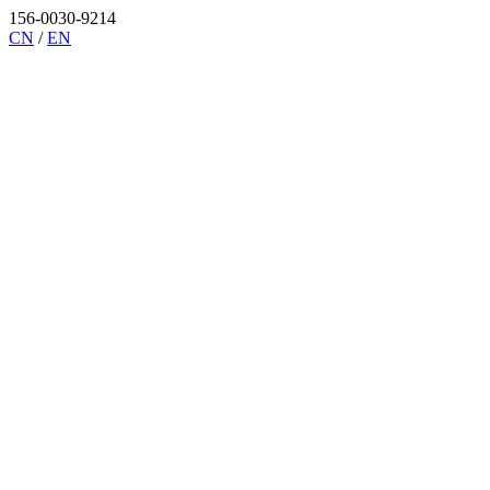
156-0030-9214
CN
/
EN