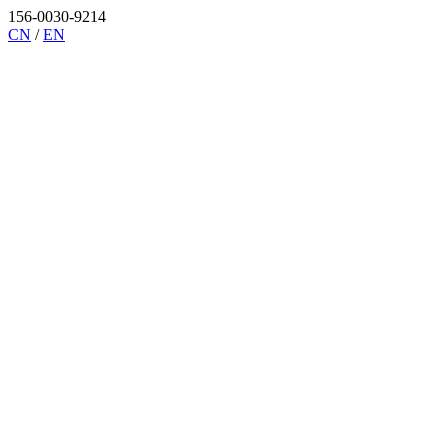
156-0030-9214
CN
/
EN