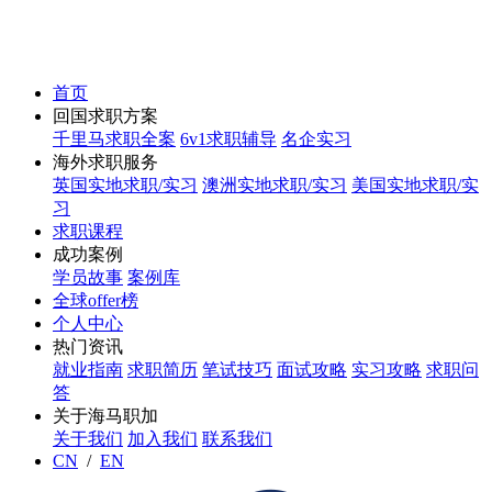
首页
回国求职方案
千里马求职全案
6v1求职辅导
名企实习
海外求职服务
英国实地求职/实习
澳洲实地求职/实习
美国实地求职/实
习
求职课程
成功案例
学员故事
案例库
全球offer榜
个人中心
热门资讯
就业指南
求职简历
笔试技巧
面试攻略
实习攻略
求职问
答
关于海马职加
关于我们
加入我们
联系我们
CN
/
EN