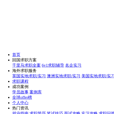
首页
回国求职方案
千里马求职全案
6v1求职辅导
名企实习
海外求职服务
英国实地求职/实习
澳洲实地求职/实习
美国实地求职/实
求职课程
成功案例
学员故事
案例库
全球offer榜
个人中心
热门资讯
就业指南
求职简历
笔试技巧
面试攻略
实习攻略
求职问