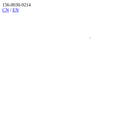
156-0030-9214
CN
/
EN