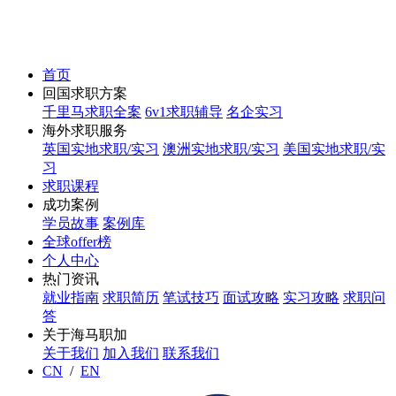
首页
回国求职方案
千里马求职全案
6v1求职辅导
名企实习
海外求职服务
英国实地求职/实习
澳洲实地求职/实习
美国实地求职/实
习
求职课程
成功案例
学员故事
案例库
全球offer榜
个人中心
热门资讯
就业指南
求职简历
笔试技巧
面试攻略
实习攻略
求职问
答
关于海马职加
关于我们
加入我们
联系我们
CN
/
EN