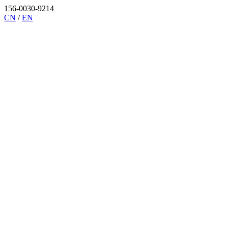
156-0030-9214
CN
/
EN