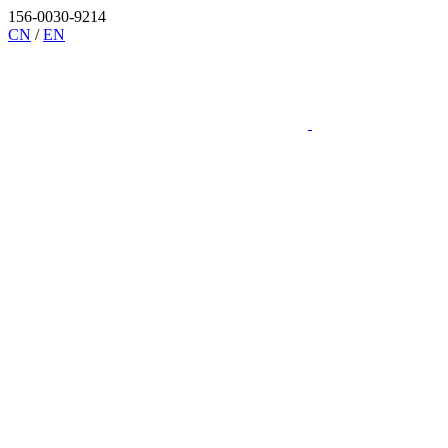
156-0030-9214
CN
/
EN