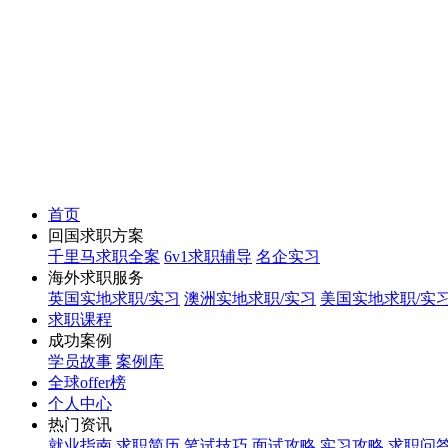
首页
回国求职方案
千里马求职全案
6v1求职辅导
名企实习
海外求职服务
英国实地求职/实习
澳洲实地求职/实习
美国实地求职/实
求职课程
成功案例
学员故事
案例库
全球offer榜
个人中心
热门资讯
就业指南
求职简历
笔试技巧
面试攻略
实习攻略
求职问