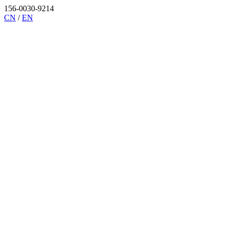
156-0030-9214
CN
/
EN