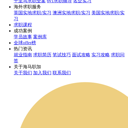
千里马求职全案
6v1求职辅导
名企实习
海外求职服务
英国实地求职/实习
澳洲实地求职/实习
美国实地求职/实
习
求职课程
成功案例
学员故事
案例库
全球offer榜
热门资讯
就业指南
求职简历
笔试技巧
面试攻略
实习攻略
求职问
答
关于海马职加
关于我们
加入我们
联系我们