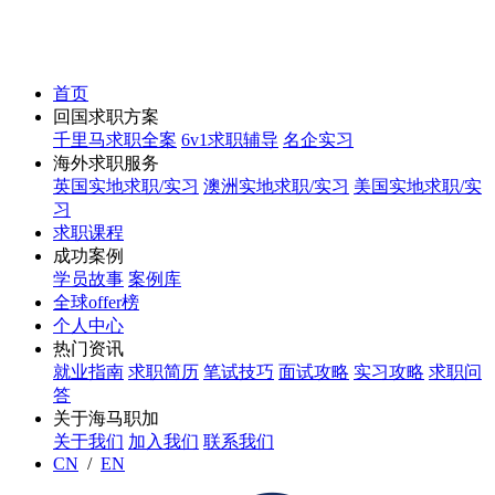
首页
回国求职方案
千里马求职全案
6v1求职辅导
名企实习
海外求职服务
英国实地求职/实习
澳洲实地求职/实习
美国实地求职/实
习
求职课程
成功案例
学员故事
案例库
全球offer榜
个人中心
热门资讯
就业指南
求职简历
笔试技巧
面试攻略
实习攻略
求职问
答
关于海马职加
关于我们
加入我们
联系我们
CN
/
EN