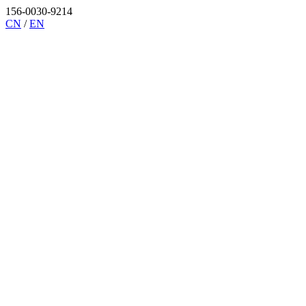
156-0030-9214
CN
/
EN