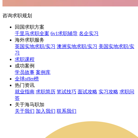
咨询求职规划
回国求职方案
千里马求职全案
6v1求职辅导
名企实习
海外求职服务
英国实地求职/实习
澳洲实地求职/实习
美国实地求职/实
习
求职课程
成功案例
学员故事
案例库
全球offer榜
热门资讯
就业指南
求职简历
笔试技巧
面试攻略
实习攻略
求职问
答
关于海马职加
关于我们
加入我们
联系我们