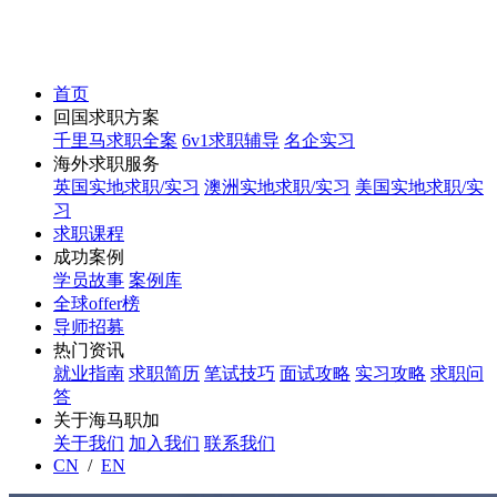
首页
回国求职方案
千里马求职全案
6v1求职辅导
名企实习
海外求职服务
英国实地求职/实习
澳洲实地求职/实习
美国实地求职/实
习
求职课程
成功案例
学员故事
案例库
全球offer榜
导师招募
热门资讯
就业指南
求职简历
笔试技巧
面试攻略
实习攻略
求职问
答
关于海马职加
关于我们
加入我们
联系我们
CN
/
EN