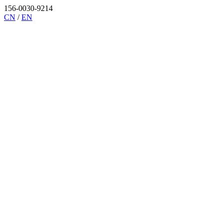
156-0030-9214
CN
/
EN