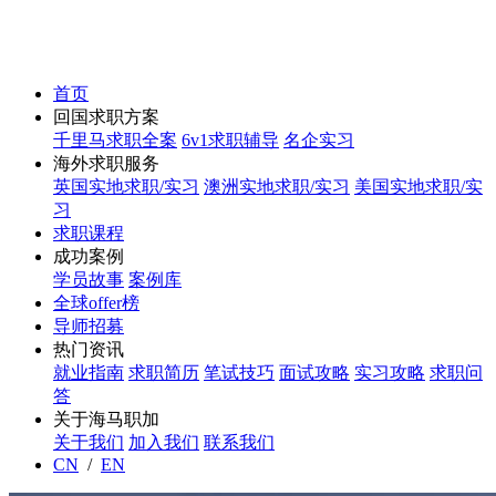
首页
回国求职方案
千里马求职全案
6v1求职辅导
名企实习
海外求职服务
英国实地求职/实习
澳洲实地求职/实习
美国实地求职/实
习
求职课程
成功案例
学员故事
案例库
全球offer榜
导师招募
热门资讯
就业指南
求职简历
笔试技巧
面试攻略
实习攻略
求职问
答
关于海马职加
关于我们
加入我们
联系我们
CN
/
EN