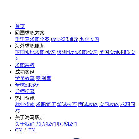
首页
回国求职方案
千里马求职全案
6v1求职辅导
名企实习
海外求职服务
英国实地求职/实习
澳洲实地求职/实习
美国实地求职/实
习
求职课程
成功案例
学员故事
案例库
全球offer榜
导师招募
热门资讯
就业指南
求职简历
笔试技巧
面试攻略
实习攻略
求职问
答
关于海马职加
关于我们
加入我们
联系我们
CN
/
EN