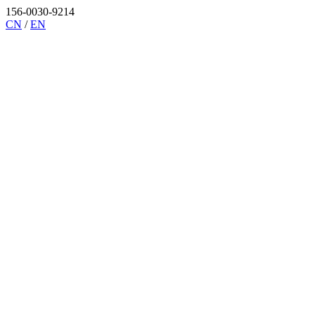
156-0030-9214
CN
/
EN