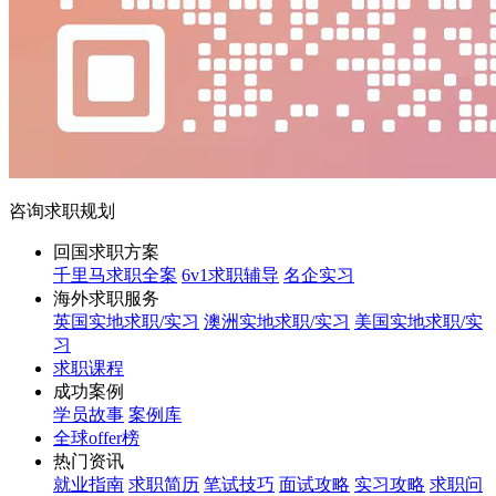
咨询求职规划
回国求职方案
千里马求职全案
6v1求职辅导
名企实习
海外求职服务
英国实地求职/实习
澳洲实地求职/实习
美国实地求职/实
习
求职课程
成功案例
学员故事
案例库
全球offer榜
热门资讯
就业指南
求职简历
笔试技巧
面试攻略
实习攻略
求职问