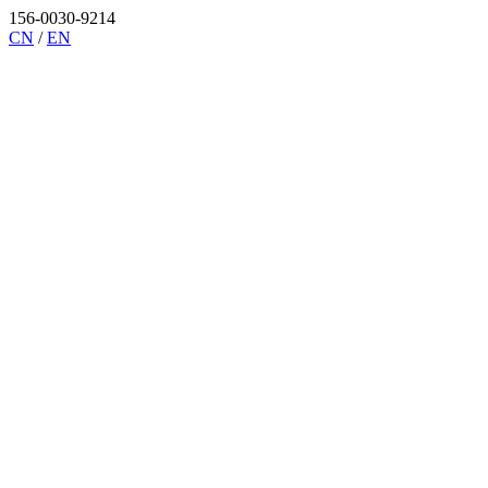
156-0030-9214
CN
/
EN