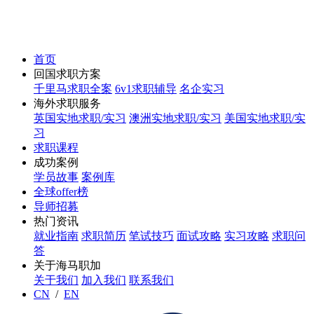
首页
回国求职方案
千里马求职全案
6v1求职辅导
名企实习
海外求职服务
英国实地求职/实习
澳洲实地求职/实习
美国实地求职/实
习
求职课程
成功案例
学员故事
案例库
全球offer榜
导师招募
热门资讯
就业指南
求职简历
笔试技巧
面试攻略
实习攻略
求职问
答
关于海马职加
关于我们
加入我们
联系我们
CN
/
EN