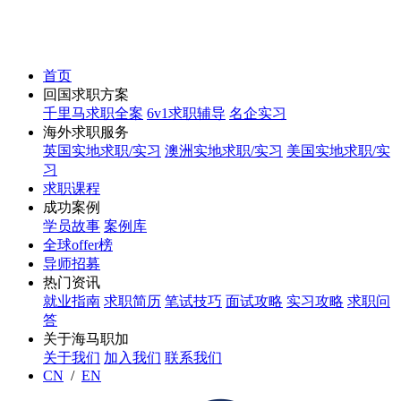
首页
回国求职方案
千里马求职全案
6v1求职辅导
名企实习
海外求职服务
英国实地求职/实习
澳洲实地求职/实习
美国实地求职/实
习
求职课程
成功案例
学员故事
案例库
全球offer榜
导师招募
热门资讯
就业指南
求职简历
笔试技巧
面试攻略
实习攻略
求职问
答
关于海马职加
关于我们
加入我们
联系我们
CN
/
EN