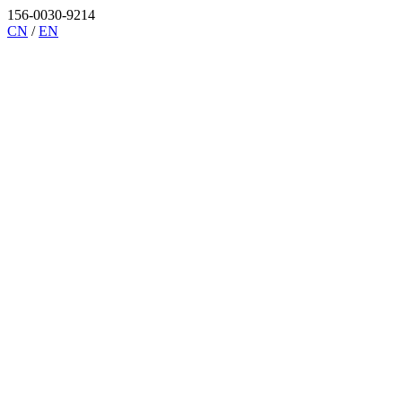
156-0030-9214
CN
/
EN