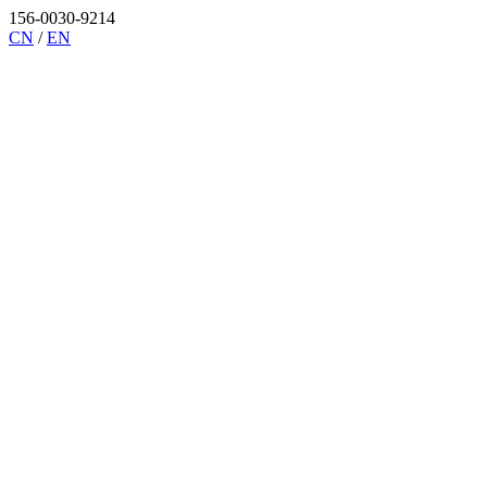
156-0030-9214
CN
/
EN