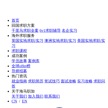
首页
回国求职方案
千里马求职全案
6v1求职辅导
名企实习
海外求职服务
英国实地求职/实习
澳洲实地求职/实习
美国实地求职/实
习
求职课程
成功案例
学员故事
案例库
全球offer榜
导师招募
热门资讯
就业指南
求职简历
笔试技巧
面试攻略
实习攻略
求职问
答
关于海马职加
关于我们
加入我们
联系我们
CN
/
EN