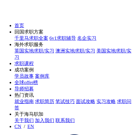
首页
回国求职方案
千里马求职全案
6v1求职辅导
名企实习
海外求职服务
英国实地求职/实习
澳洲实地求职/实习
美国实地求职/实
习
求职课程
成功案例
学员故事
案例库
全球offer榜
导师招募
热门资讯
就业指南
求职简历
笔试技巧
面试攻略
实习攻略
求职问
答
关于海马职加
关于我们
加入我们
联系我们
CN
/
EN