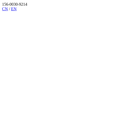
156-0030-9214
CN
/
EN