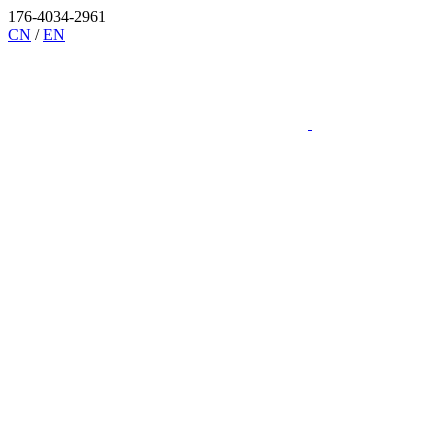
176-4034-2961
CN
/
EN