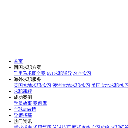
首页
回国求职方案
千里马求职全案
6v1求职辅导
名企实习
海外求职服务
英国实地求职/实习
澳洲实地求职/实习
美国实地求职/实
求职课程
成功案例
学员故事
案例库
全球offer榜
导师招募
热门资讯
就业指南
求职简历
笔试技巧
面试攻略
实习攻略
求职问