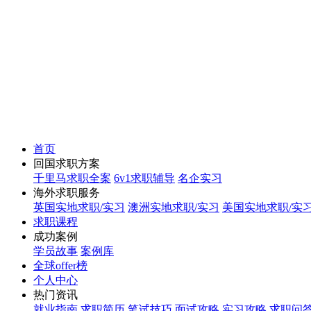
首页
回国求职方案
千里马求职全案
6v1求职辅导
名企实习
海外求职服务
英国实地求职/实习
澳洲实地求职/实习
美国实地求职/实
求职课程
成功案例
学员故事
案例库
全球offer榜
个人中心
热门资讯
就业指南
求职简历
笔试技巧
面试攻略
实习攻略
求职问