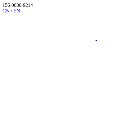
156-0030-9214
CN
/
EN