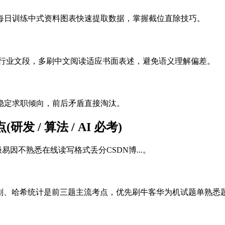
每日训练中式资料图表快速提取数据，掌握截位直除技巧。
信行业文段，多刷中文阅读适应书面表述，避免语义理解偏差。
稳定求职倾向，前后矛盾直接淘汰。
 / 算法 / AI 必考)
易因不熟悉在线读写格式丢分CSDN博...。
态规划、哈希统计是前三题主流考点，优先刷牛客华为机试题单熟悉