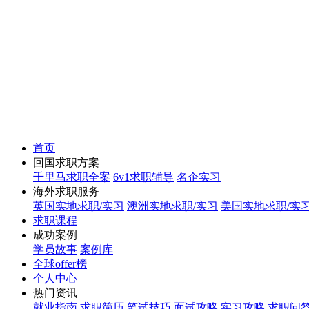
首页
回国求职方案
千里马求职全案
6v1求职辅导
名企实习
海外求职服务
英国实地求职/实习
澳洲实地求职/实习
美国实地求职/实
求职课程
成功案例
学员故事
案例库
全球offer榜
个人中心
热门资讯
就业指南
求职简历
笔试技巧
面试攻略
实习攻略
求职问