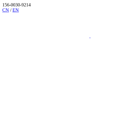
156-0030-9214
CN
/
EN