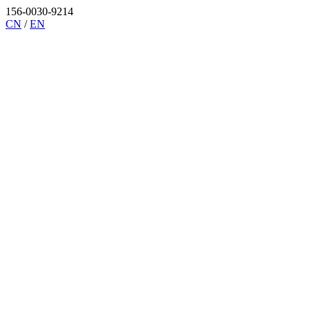
156-0030-9214
CN
/
EN