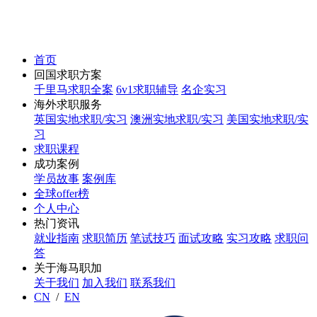
首页
回国求职方案
千里马求职全案
6v1求职辅导
名企实习
海外求职服务
英国实地求职/实习
澳洲实地求职/实习
美国实地求职/实
习
求职课程
成功案例
学员故事
案例库
全球offer榜
个人中心
热门资讯
就业指南
求职简历
笔试技巧
面试攻略
实习攻略
求职问
答
关于海马职加
关于我们
加入我们
联系我们
CN
/
EN