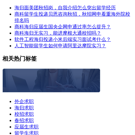
海归面美团秋招岗，自我介绍怎么突出留学经历
商科留学生投递贝恩咨询秋招，秋招网申看重海外院校
排名吗
商科海归应届生国央企网申通过率怎么提升？
商科海归无实习，能进摩根大通校招吗？
软件工程海归投递小米后端实习面试考什么？
人工智能留学生如何申请阿里达摩院实习？
相关热门标签
外企求职
海归求职
校招求职
春招求职
应届生求职
留学生求职