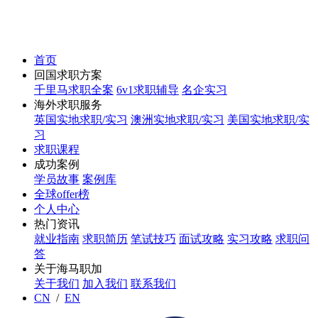
首页
回国求职方案
千里马求职全案
6v1求职辅导
名企实习
海外求职服务
英国实地求职/实习
澳洲实地求职/实习
美国实地求职/实
习
求职课程
成功案例
学员故事
案例库
全球offer榜
个人中心
热门资讯
就业指南
求职简历
笔试技巧
面试攻略
实习攻略
求职问
答
关于海马职加
关于我们
加入我们
联系我们
CN
/
EN