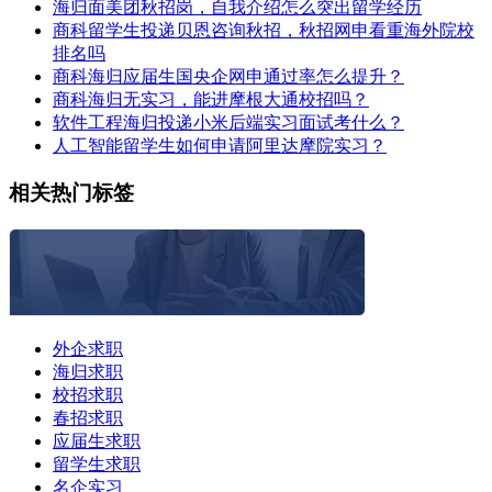
海归面美团秋招岗，自我介绍怎么突出留学经历
商科留学生投递贝恩咨询秋招，秋招网申看重海外院校
排名吗
商科海归应届生国央企网申通过率怎么提升？
商科海归无实习，能进摩根大通校招吗？
软件工程海归投递小米后端实习面试考什么？
人工智能留学生如何申请阿里达摩院实习？
相关热门标签
外企求职
海归求职
校招求职
春招求职
应届生求职
留学生求职
名企实习