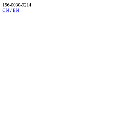
156-0030-9214
CN
/
EN