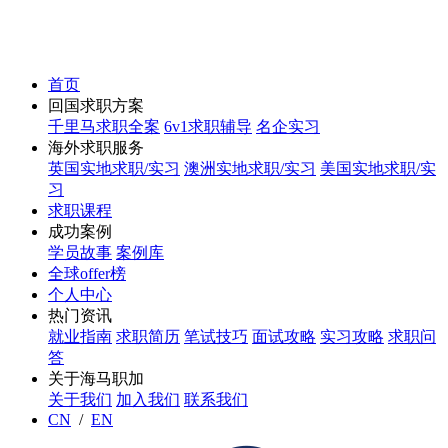
首页
回国求职方案
千里马求职全案
6v1求职辅导
名企实习
海外求职服务
英国实地求职/实习
澳洲实地求职/实习
美国实地求职/实
习
求职课程
成功案例
学员故事
案例库
全球offer榜
个人中心
热门资讯
就业指南
求职简历
笔试技巧
面试攻略
实习攻略
求职问
答
关于海马职加
关于我们
加入我们
联系我们
CN
/
EN