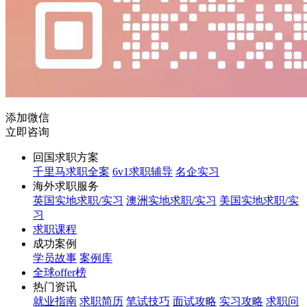
添加微信
立即咨询
回国求职方案
千里马求职全案
6v1求职辅导
名企实习
海外求职服务
英国实地求职/实习
澳洲实地求职/实习
美国实地求职/实
习
求职课程
成功案例
学员故事
案例库
全球offer榜
热门资讯
就业指南
求职简历
笔试技巧
面试攻略
实习攻略
求职问