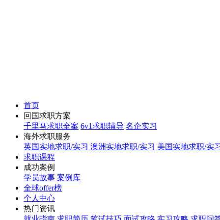
首页
回国求职方案
千里马求职全案
6v1求职辅导
名企实习
海外求职服务
英国实地求职/实习
澳洲实地求职/实习
美国实地求职/实
求职课程
成功案例
学员故事
案例库
全球offer榜
个人中心
热门资讯
就业指南
求职简历
笔试技巧
面试攻略
实习攻略
求职问