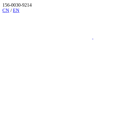
156-0030-9214
CN
/
EN