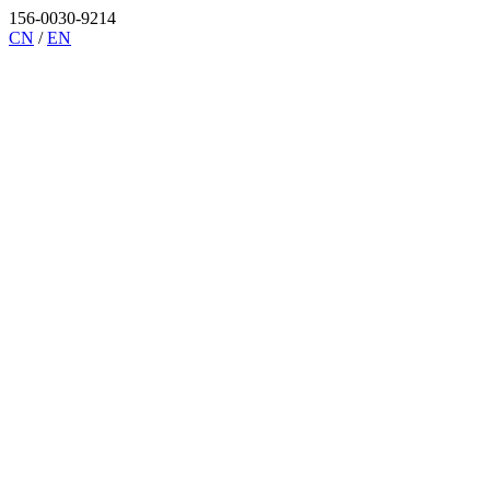
156-0030-9214
CN
/
EN