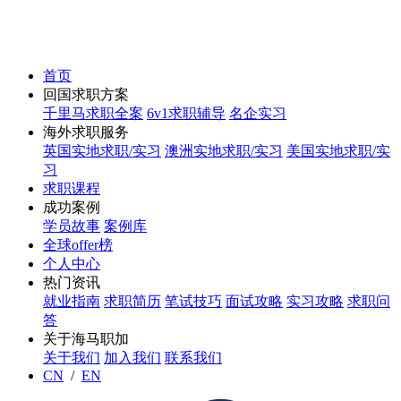
首页
回国求职方案
千里马求职全案
6v1求职辅导
名企实习
海外求职服务
英国实地求职/实习
澳洲实地求职/实习
美国实地求职/实
习
求职课程
成功案例
学员故事
案例库
全球offer榜
个人中心
热门资讯
就业指南
求职简历
笔试技巧
面试攻略
实习攻略
求职问
答
关于海马职加
关于我们
加入我们
联系我们
CN
/
EN