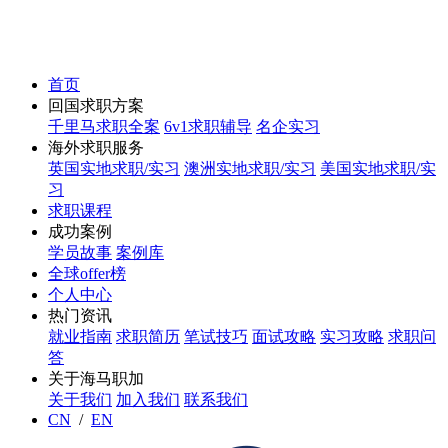
首页
回国求职方案
千里马求职全案
6v1求职辅导
名企实习
海外求职服务
英国实地求职/实习
澳洲实地求职/实习
美国实地求职/实
习
求职课程
成功案例
学员故事
案例库
全球offer榜
个人中心
热门资讯
就业指南
求职简历
笔试技巧
面试攻略
实习攻略
求职问
答
关于海马职加
关于我们
加入我们
联系我们
CN
/
EN