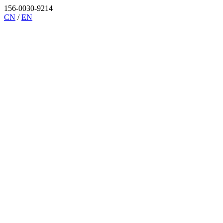
156-0030-9214
CN
/
EN