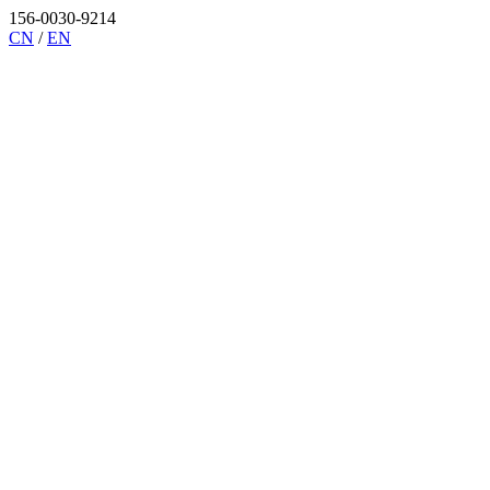
156-0030-9214
CN
/
EN