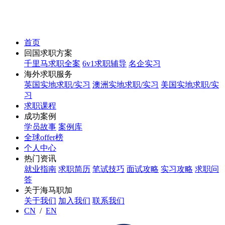
首页
回国求职方案
千里马求职全案
6v1求职辅导
名企实习
海外求职服务
英国实地求职/实习
澳洲实地求职/实习
美国实地求职/实
习
求职课程
成功案例
学员故事
案例库
全球offer榜
个人中心
热门资讯
就业指南
求职简历
笔试技巧
面试攻略
实习攻略
求职问
答
关于海马职加
关于我们
加入我们
联系我们
CN
/
EN