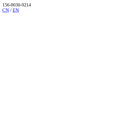
156-0030-9214
CN
/
EN