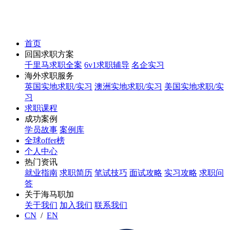
首页
回国求职方案
千里马求职全案
6v1求职辅导
名企实习
海外求职服务
英国实地求职/实习
澳洲实地求职/实习
美国实地求职/实
习
求职课程
成功案例
学员故事
案例库
全球offer榜
个人中心
热门资讯
就业指南
求职简历
笔试技巧
面试攻略
实习攻略
求职问
答
关于海马职加
关于我们
加入我们
联系我们
CN
/
EN