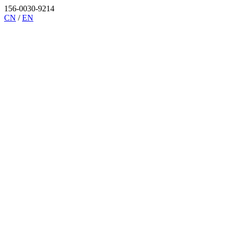
156-0030-9214
CN
/
EN