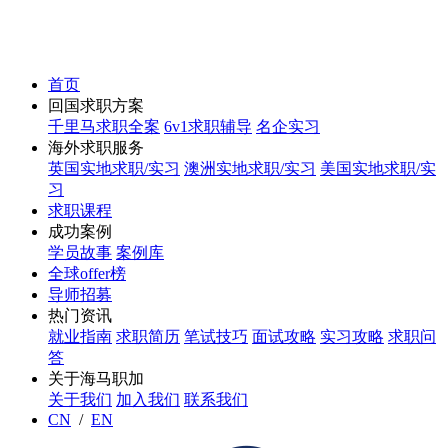
首页
回国求职方案
千里马求职全案
6v1求职辅导
名企实习
海外求职服务
英国实地求职/实习
澳洲实地求职/实习
美国实地求职/实
习
求职课程
成功案例
学员故事
案例库
全球offer榜
导师招募
热门资讯
就业指南
求职简历
笔试技巧
面试攻略
实习攻略
求职问
答
关于海马职加
关于我们
加入我们
联系我们
CN
/
EN