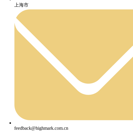
上海市
feedback@highmark.com.cn