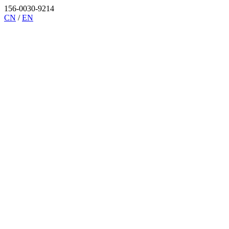
156-0030-9214
CN
/
EN