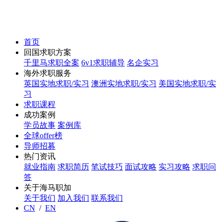
首页
回国求职方案
千里马求职全案
6v1求职辅导
名企实习
海外求职服务
英国实地求职/实习
澳洲实地求职/实习
美国实地求职/实
习
求职课程
成功案例
学员故事
案例库
全球offer榜
导师招募
热门资讯
就业指南
求职简历
笔试技巧
面试攻略
实习攻略
求职问
答
关于海马职加
关于我们
加入我们
联系我们
CN
/
EN