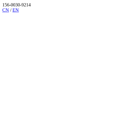
156-0030-9214
CN
/
EN