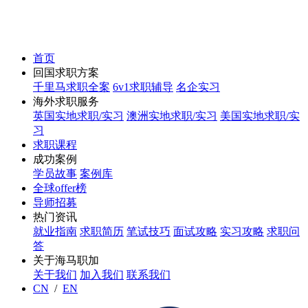
首页
回国求职方案
千里马求职全案
6v1求职辅导
名企实习
海外求职服务
英国实地求职/实习
澳洲实地求职/实习
美国实地求职/实
习
求职课程
成功案例
学员故事
案例库
全球offer榜
导师招募
热门资讯
就业指南
求职简历
笔试技巧
面试攻略
实习攻略
求职问
答
关于海马职加
关于我们
加入我们
联系我们
CN
/
EN