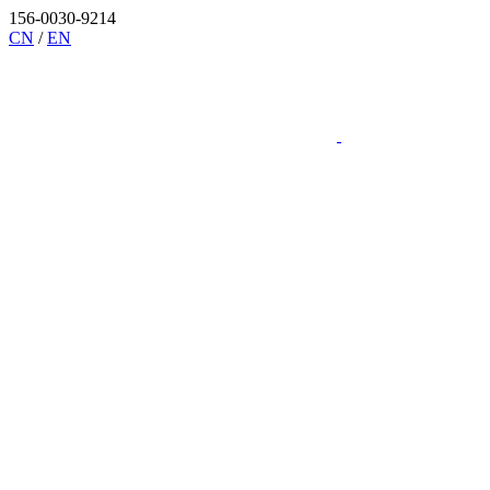
156-0030-9214
CN
/
EN