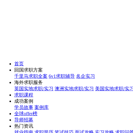
首页
回国求职方案
千里马求职全案
6v1求职辅导
名企实习
海外求职服务
英国实地求职/实习
澳洲实地求职/实习
美国实地求职/实
求职课程
成功案例
学员故事
案例库
全球offer榜
导师招募
热门资讯
就业指南
求职简历
笔试技巧
面试攻略
实习攻略
求职问