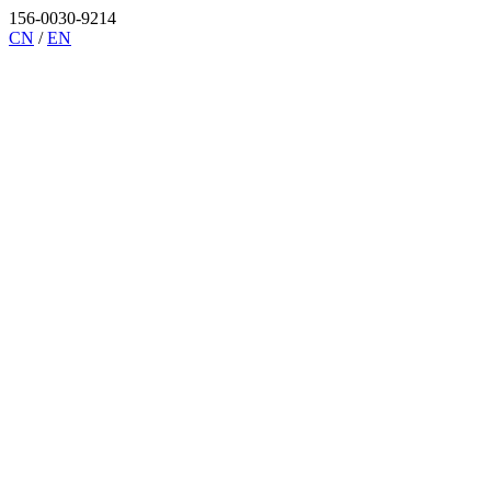
156-0030-9214
CN
/
EN