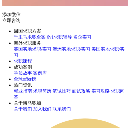
添加微信
立即咨询
回国求职方案
千里马求职全案
6v1求职辅导
名企实习
海外求职服务
英国实地求职/实习
澳洲实地求职/实习
美国实地求职/实
习
求职课程
成功案例
学员故事
案例库
全球offer榜
热门资讯
就业指南
求职简历
笔试技巧
面试攻略
实习攻略
求职问
答
关于海马职加
关于我们
加入我们
联系我们