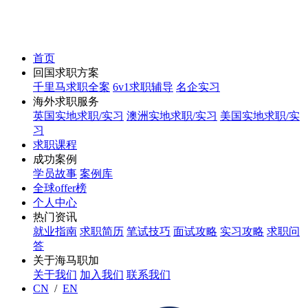
首页
回国求职方案
千里马求职全案
6v1求职辅导
名企实习
海外求职服务
英国实地求职/实习
澳洲实地求职/实习
美国实地求职/实
习
求职课程
成功案例
学员故事
案例库
全球offer榜
个人中心
热门资讯
就业指南
求职简历
笔试技巧
面试攻略
实习攻略
求职问
答
关于海马职加
关于我们
加入我们
联系我们
CN
/
EN