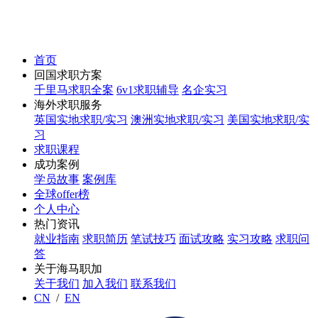
首页
回国求职方案
千里马求职全案
6v1求职辅导
名企实习
海外求职服务
英国实地求职/实习
澳洲实地求职/实习
美国实地求职/实
习
求职课程
成功案例
学员故事
案例库
全球offer榜
个人中心
热门资讯
就业指南
求职简历
笔试技巧
面试攻略
实习攻略
求职问
答
关于海马职加
关于我们
加入我们
联系我们
CN
/
EN