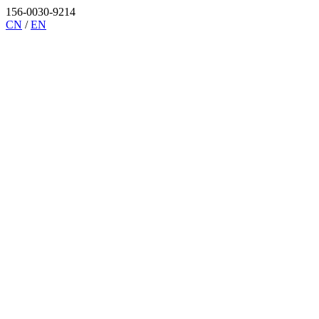
156-0030-9214
CN
/
EN