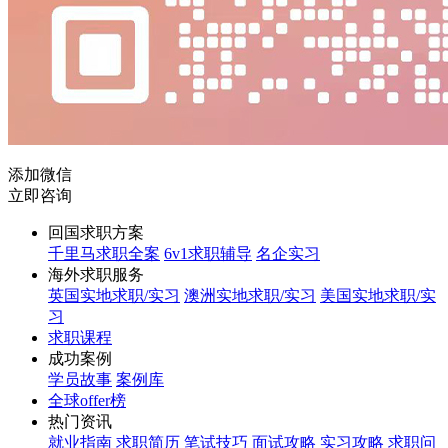
添加微信
立即咨询
回国求职方案
千里马求职全案
6v1求职辅导
名企实习
海外求职服务
英国实地求职/实习
澳洲实地求职/实习
美国实地求职/实
习
求职课程
成功案例
学员故事
案例库
全球offer榜
热门资讯
就业指南
求职简历
笔试技巧
面试攻略
实习攻略
求职问