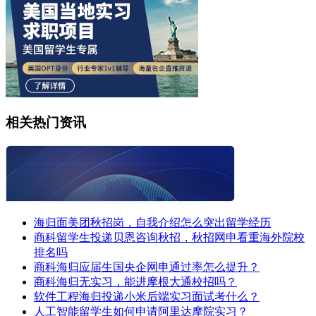
相关热门资讯
海归面美团秋招岗，自我介绍怎么突出留学经历
商科留学生投递贝恩咨询秋招，秋招网申看重海外院校
排名吗
商科海归应届生国央企网申通过率怎么提升？
商科海归无实习，能进摩根大通校招吗？
软件工程海归投递小米后端实习面试考什么？
人工智能留学生如何申请阿里达摩院实习？