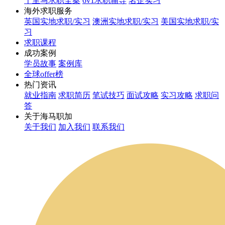
千里马求职全案
6v1求职辅导
名企实习
海外求职服务
英国实地求职/实习
澳洲实地求职/实习
美国实地求职/实
习
求职课程
成功案例
学员故事
案例库
全球offer榜
热门资讯
就业指南
求职简历
笔试技巧
面试攻略
实习攻略
求职问
答
关于海马职加
关于我们
加入我们
联系我们