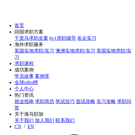
首页
回国求职方案
千里马求职全案
6v1求职辅导
名企实习
海外求职服务
英国实地求职/实习
澳洲实地求职/实习
美国实地求职/实
习
求职课程
成功案例
学员故事
案例库
全球offer榜
个人中心
热门资讯
就业指南
求职简历
笔试技巧
面试攻略
实习攻略
求职问
答
关于海马职加
关于我们
加入我们
联系我们
CN
/
EN