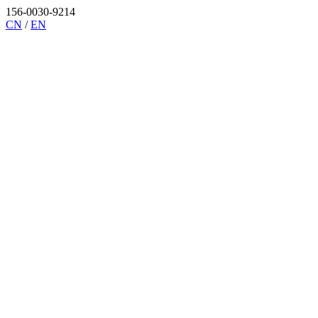
156-0030-9214
CN
/
EN