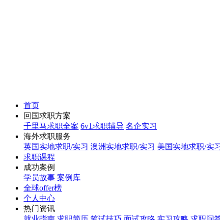
首页
回国求职方案
千里马求职全案
6v1求职辅导
名企实习
海外求职服务
英国实地求职/实习
澳洲实地求职/实习
美国实地求职/实
求职课程
成功案例
学员故事
案例库
全球offer榜
个人中心
热门资讯
就业指南
求职简历
笔试技巧
面试攻略
实习攻略
求职问