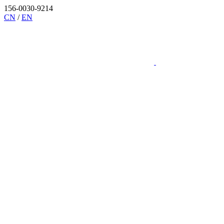
156-0030-9214
CN
/
EN