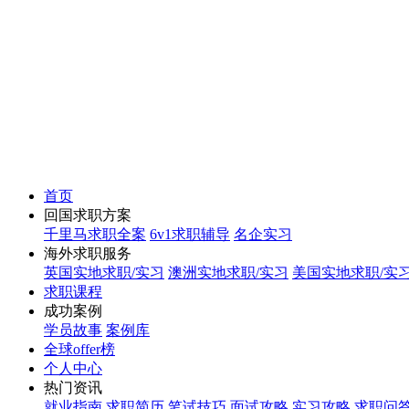
首页
回国求职方案
千里马求职全案
6v1求职辅导
名企实习
海外求职服务
英国实地求职/实习
澳洲实地求职/实习
美国实地求职/实
求职课程
成功案例
学员故事
案例库
全球offer榜
个人中心
热门资讯
就业指南
求职简历
笔试技巧
面试攻略
实习攻略
求职问