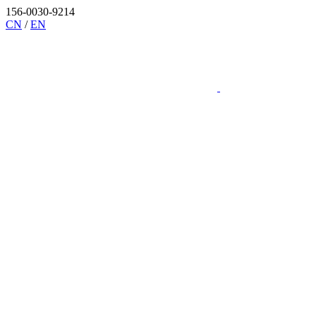
156-0030-9214
CN
/
EN